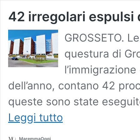
42 irregolari espulsi 
GROSSETO. Le a
questura di Gr
l’immigrazione c
dell’anno, contano 42 proc
queste sono state esegu
42
Leggi tutto
irregolari
espulsi
dall’inizio
MaremmaOggi
dell’anno