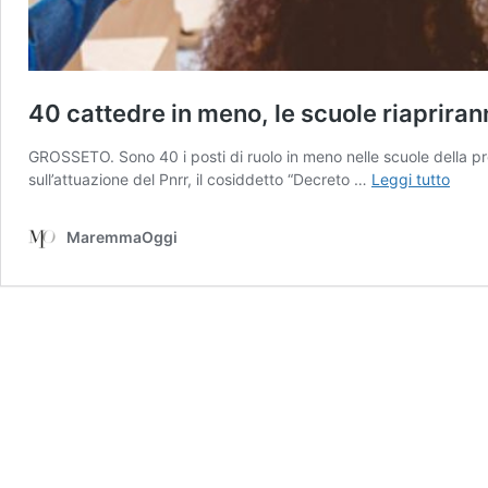
40 cattedre in meno, le scuole riapriran
GROSSETO. Sono 40 i posti di ruolo in meno nelle scuole della pr
40
sull’attuazione del Pnrr, il cosiddetto “Decreto …
Leggi tutto
catte
in
MaremmaOggi
meno
le
scuol
riapr
nel
caos