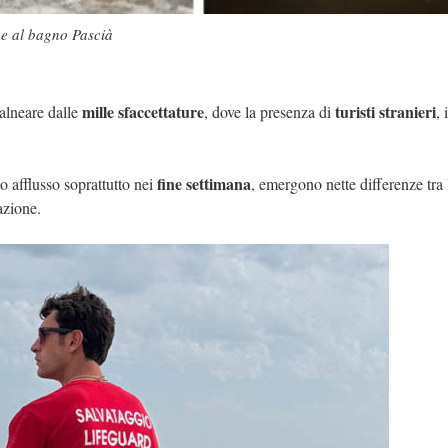
ne al bagno Pascià
mille sfaccettature
turisti stranieri
alneare dalle
, dove la presenza di
, 
fine settimana
o afflusso soprattutto nei
, emergono nette differenze tra 
azione.