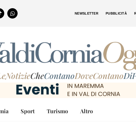
NEWSLETTER
PUBBLICITÀ
LeNotizie
Che
Contano
DoveContano
DiP
mia
Sport
Turismo
Altro