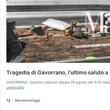
Tragedia di Gavorrano, l’ultimo saluto 
GAVORRANO. Saranno celebrati sabato 26 agosto alle 9.15 nella ch
Tragedia
Leggi tutto
di
Gavorrano,
MaremmaOggi
l’ultimo
saluto