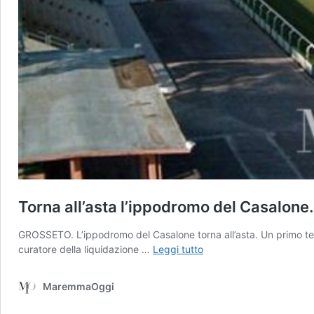
Torna all’asta l’ippodromo del Casalone
GROSSETO. L’ippodromo del Casalone torna all’asta. Un primo tenta
Torna
curatore della liquidazione …
Leggi tutto
all’asta
l’ippodromo
MaremmaOggi
del
Casalone.