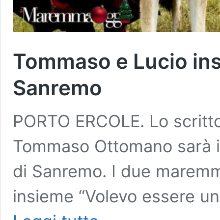
Tommaso e Lucio insi
Sanremo
PORTO ERCOLE. Lo scrittor
Tommaso Ottomano sarà ins
di Sanremo. I due maremm
insieme “Volevo essere un
Tommaso