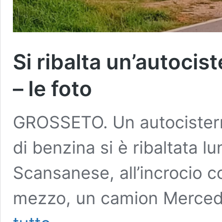
Si ribalta un’autocis
– le foto
GROSSETO. Un autocisterna
di benzina si è ribaltata l
Scansanese, all’incrocio con
mezzo, un camion Merced
Si