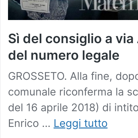
Sì del consiglio a via
del numero legale
GROSSETO. Alla fine, dopo 
comunale riconferma la sce
del 16 aprile 2018) di intit
Sì
Enrico …
Leggi tutto
del
consiglio
a