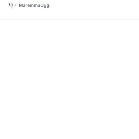
MaremmaOggi
potini