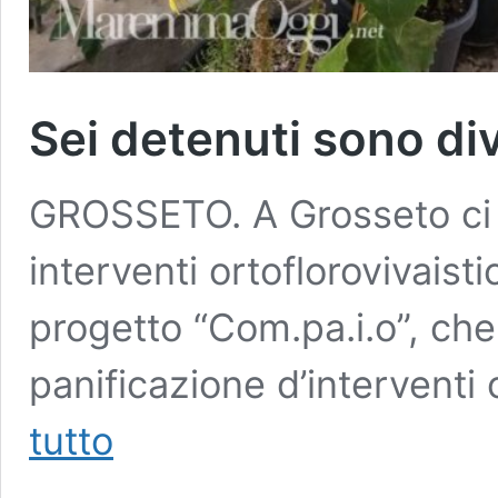
Sei detenuti sono div
GROSSETO. A Grosseto ci s
interventi ortoflorovivaistic
progetto “Com.pa.i.o”, che
panificazione d’interventi 
Sei
tutto
detenuti
sono
diventati