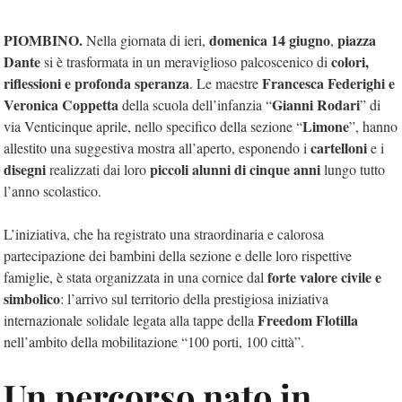
PIOMBINO.
domenica 14 giugno
piazza
Nella giornata di ieri,
,
Dante
colori,
si è trasformata in un meraviglioso palcoscenico di
riflessioni e profonda speranza
Francesca Federighi e
. Le maestre
Veronica Coppetta
Gianni Rodari
della scuola dell’infanzia “
” di
Limone
via Venticinque aprile, nello specifico della sezione “
”, hanno
cartelloni
allestito una suggestiva mostra all’aperto, esponendo i
e i
disegni
piccoli alunni di cinque
anni
realizzati dai loro
lungo tutto
l’anno scolastico.
L’iniziativa, che ha registrato una straordinaria e calorosa
partecipazione dei bambini della sezione e delle loro rispettive
forte valore civile e
famiglie, è stata organizzata in una cornice dal
simbolico
: l’arrivo sul territorio della prestigiosa iniziativa
Freedom Flotilla
internazionale solidale legata alla tappe della
nell’ambito della mobilitazione “100 porti, 100 città”.
Un percorso nato in