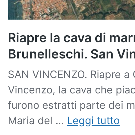
Riapre la cava di ma
Brunelleschi. San Vin
SAN VINCENZO. Riapre a C
Vincenzo, la cava che piac
furono estratti parte dei 
Riapre
Maria del …
Leggi tutto
la
cava
di