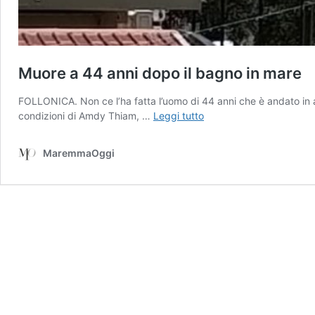
Muore a 44 anni dopo il bagno in mare
FOLLONICA. Non ce l’ha fatta l’uomo di 44 anni che è andato in a
Muore
condizioni di Amdy Thiam, …
Leggi tutto
a
44
MaremmaOggi
anni
dopo
il
bagno
in
mare