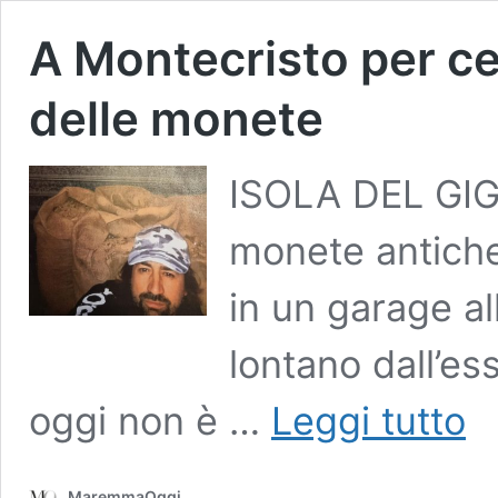
A Montecristo per cer
delle monete
ISOLA DEL GIGLI
monete antiche
in un garage al
lontano dall’es
A
oggi non è …
Leggi tutto
Mont
per
cerc
MaremmaOggi
il