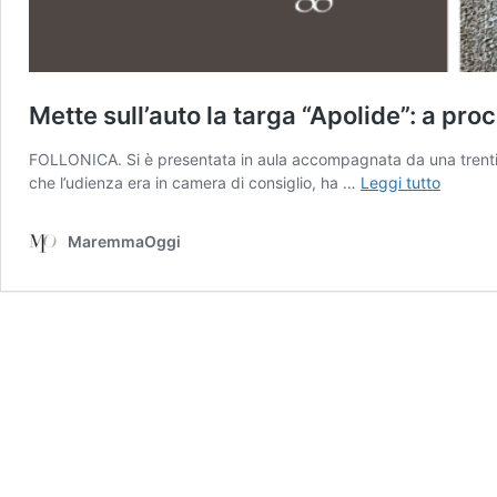
Mette sull’auto la targa “Apolide”: a pro
FOLLONICA. Si è presentata in aula accompagnata da una trenti
Mette
che l’udienza era in camera di consiglio, ha …
Leggi tutto
sull’auto
la
MaremmaOggi
targa
“Apolide
a
proces