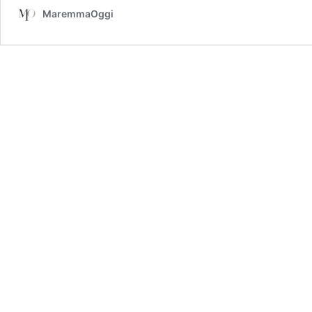
MaremmaOggi
buon
IL
VIDE