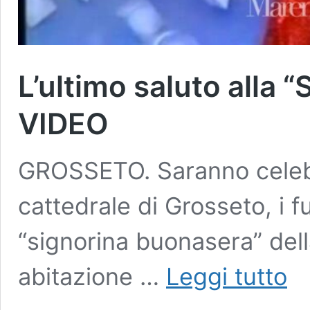
L’ultimo saluto alla 
VIDEO
GROSSETO. Saranno celebrat
cattedrale di Grosseto, i fu
“signorina buonasera” dell
L’ult
abitazione …
Leggi tutto
salut
alla
“Sign