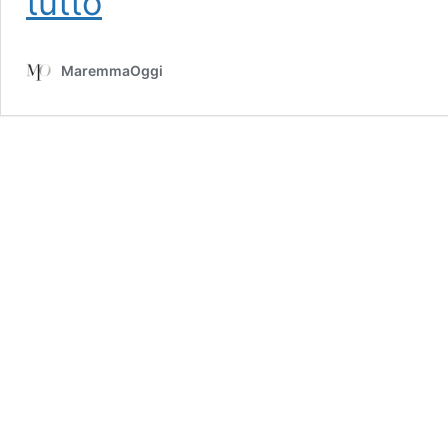
tutto
Maremma
celebra
l’80°
MaremmaOggi
anniversario
della
Liberazione