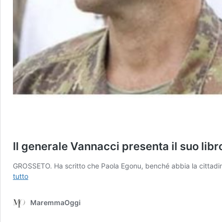
Il generale Vannacci presenta il suo lib
GROSSETO. Ha scritto che Paola Egonu, benché abbia la cittadinanz
Il
tutto
generale
Vannacci
MaremmaOggi
presenta
il