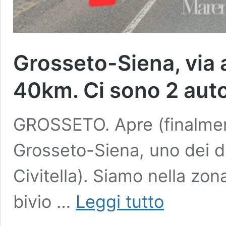
Grosseto-Siena, via a
40km. Ci sono 2 aut
GROSSETO. Apre (finalmente
Grosseto-Siena, uno dei due
Civitella). Siamo nella zona
Grosseto-
bivio …
Leggi tutto
Siena,
via
al