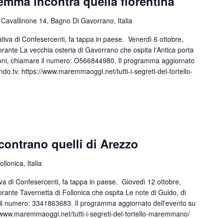
emma incontra quella fiorentina
 Cavallinone 14, Bagno Di Gavorrano, Italia
tiva di Confesercenti, fa tappa in paese. Venerdì 6 ottobre,
torante La vecchia osteria di Gavorrano che ospita l'Antica porta
zioni, chiamare il numero: O566844980. Il programma aggiornato
ndo.tv. https://www.maremmaoggi.net/tutti-i-segreti-del-tortello-
ncontrano quelli di Arezzo
lonica, Italia
va di Confesercenti, fa tappa in paese. Giovedì 12 ottobre,
orante Tavernetta di Follonica che ospita Le note di Guido, di
 il numero: 3341863683. Il programma aggiornato dell'evento su
//www.maremmaoggi.net/tutti-i-segreti-del-tortello-maremmano/