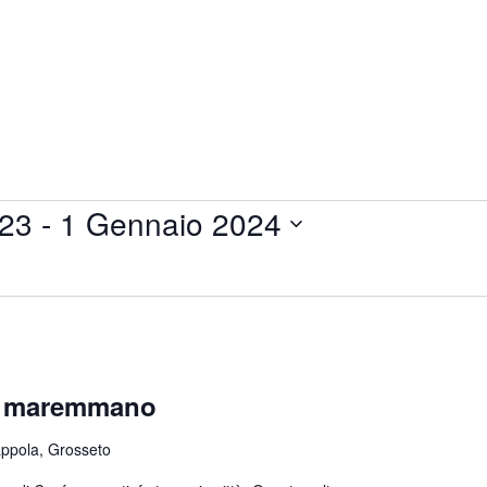
023
 - 
1 Gennaio 2024
lo maremmano
appola, Grosseto