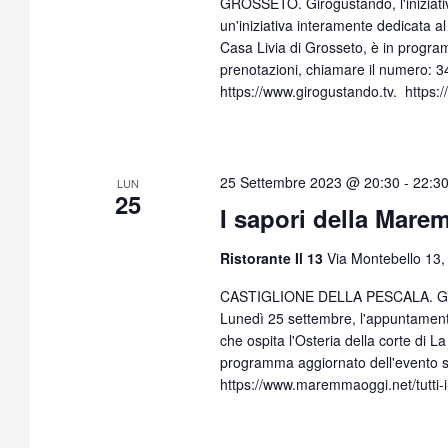
GROSSETO. Girogustando, l'iniziativa
un'iniziativa interamente dedicata al
Casa Livia di Grosseto, è in progr
prenotazioni, chiamare il numero: 
https://www.girogustando.tv. https:
25 Settembre 2023 @ 20:30
-
22:3
LUN
25
I sapori della Mare
Ristorante Il 13
Via Montebello 13, 
CASTIGLIONE DELLA PESCALA. Girogu
Lunedì 25 settembre, l'appuntamento 
che ospita l'Osteria della corte di 
programma aggiornato dell'evento s
https://www.maremmaoggi.net/tutti-