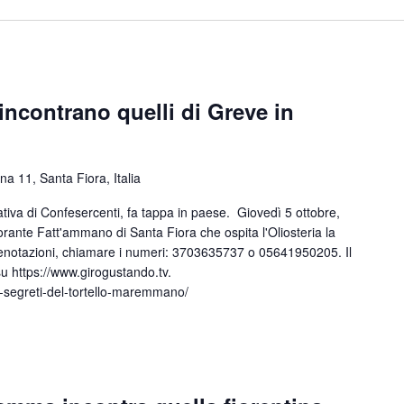
 incontrano quelli di Greve in
na 11, Santa Fiora, Italia
tiva di Confesercenti, fa tappa in paese. Giovedì 5 ottobre,
torante Fatt'ammano di Santa Fiora che ospita l'Oliosteria la
renotazioni, chiamare i numeri: 3703635737 o 05641950205. Il
u https://www.girogustando.tv.
i-segreti-del-tortello-maremmano/