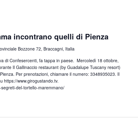
mma incontrano quelli di Pienza
ovinciale Bozzone 72, Braccagni, Italia
a di Confesercenti, fa tappa in paese. Mercoledì 18 ottobre,
torante Il Gallinaccio restaurant (by Guadalupe Tuscany resort)
i Pienza. Per prenotazioni, chiamare il numero: 3348935023. Il
u https://www.girogustando.tv.
i-segreti-del-tortello-maremmano/