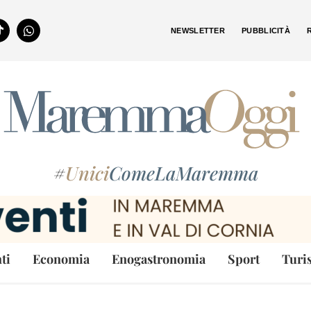
NEWSLETTER
PUBBLICITÀ
#
Unici
ComeLaMaremma
ti
Economia
Enogastronomia
Sport
Turi