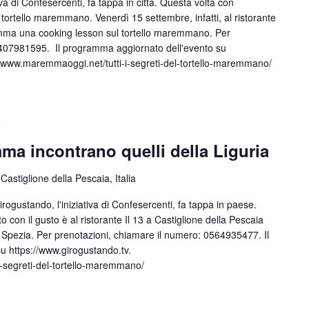
 di Confesercenti, fa tappa in città. Questa volta con
 tortello maremmano. Venerdì 15 settembre, infatti, al ristorante
amma una cooking lesson sul tortello maremmano. Per
3407981595. Il programma aggiornato dell'evento su
//www.maremmaoggi.net/tutti-i-segreti-del-tortello-maremmano/
0
mma incontrano quelli della Liguria
Castiglione della Pescaia, Italia
stando, l'iniziativa di Confesercenti, fa tappa in paese.
con il gusto è al ristorante Il 13 a Castiglione della Pescaia
La Spezia. Per prenotazioni, chiamare il numero: 0564935477. Il
u https://www.girogustando.tv.
i-segreti-del-tortello-maremmano/