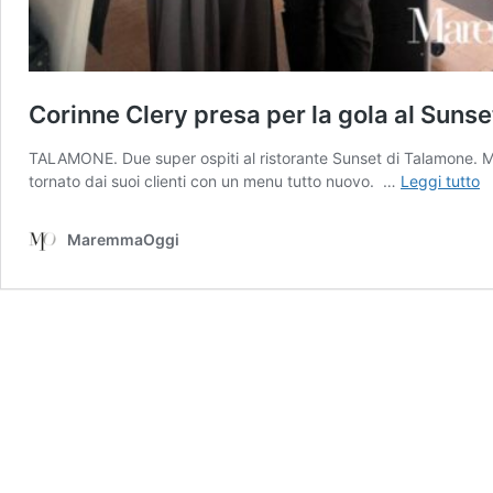
Corinne Clery presa per la gola al Sunse
TALAMONE. Due super ospiti al ristorante Sunset di Talamone. Mar
C
tornato dai suoi clienti con un menu tutto nuovo. …
Leggi tutto
C
p
MaremmaOggi
p
la
g
al
S