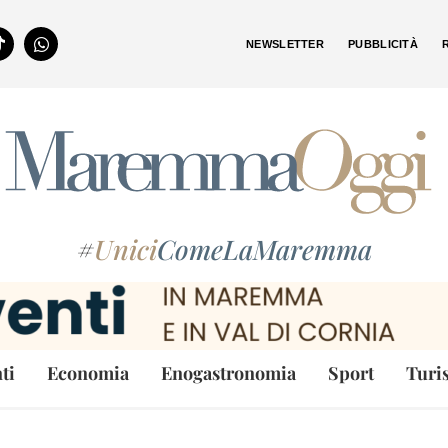
NEWSLETTER
PUBBLICITÀ
#
Unici
ComeLaMaremma
ti
Economia
Enogastronomia
Sport
Turi