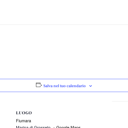
Salva nel tuo calendario
LUOGO
Fiumara
Marina di Grosseto
,
+ Google Maps