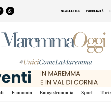
NEWSLETTER
PUBBLICITÀ
#
Unici
ComeLaMaremma
ti
Economia
Enogastronomia
Sport
Turi