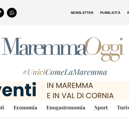
NEWSLETTER
PUBBLICITÀ
#
Unici
ComeLaMaremma
ti
Economia
Enogastronomia
Sport
Turi