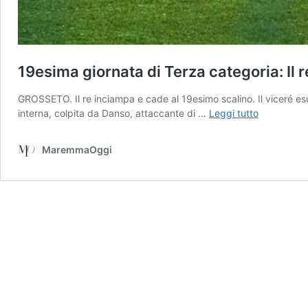
19esima giornata di Terza categoria: Il 
GROSSETO. Il re inciampa e cade al 19esimo scalino. Il viceré esu
19esima
interna, colpita da Danso, attaccante di …
Leggi tutto
giornata
di
MaremmaOggi
Terza
categoria:
Il
re
inciampa